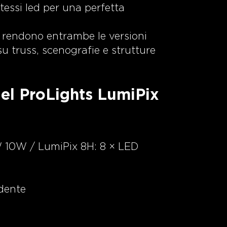
tessi led per una perfetta
o rendono entrambe le versioni
su truss, scenografie e strutture
 del ProLights LumiPix
 10W / LumiPix 8H: 8 × LED
ndente