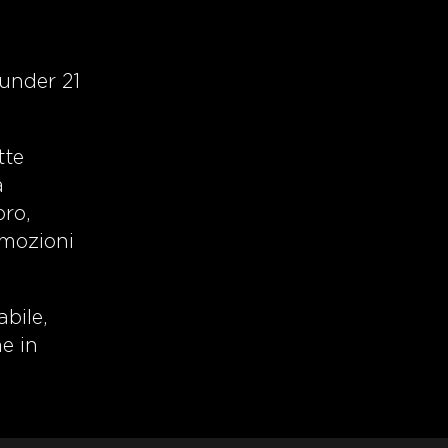
 under 21
tte
a
oro,
emozioni
abile,
e in