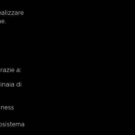
alizzare
ne.
razie a:
inaia di
siness
cosistema