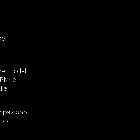
nel
mento del
 PMI e
lla
ecipazione
ivo