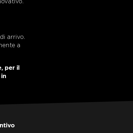
novativo.
i arrivo.
mente a
 per il
 in
ntivo