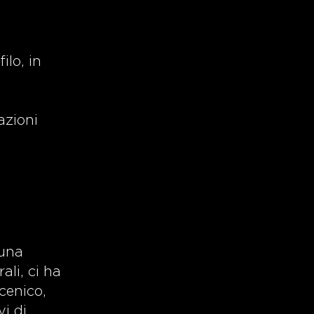
ilo, in
azioni
 una
ali, ci ha
cenico,
vi di