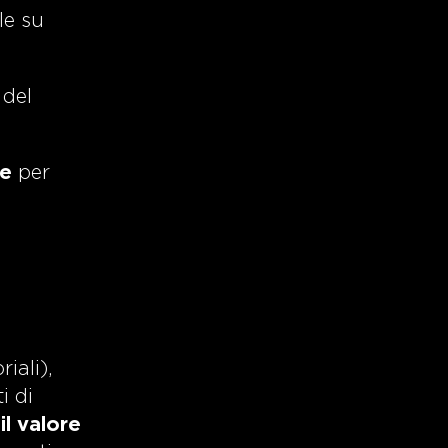
le su
 del
ze
per
iali),
i di
l valore