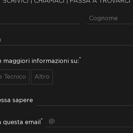
SCRIVICI | CHIAMACI | PASSA A TROVARCI
*
 maggiori informazioni su:
e Tecnico
Altro
ressa sapere
*
a questa email