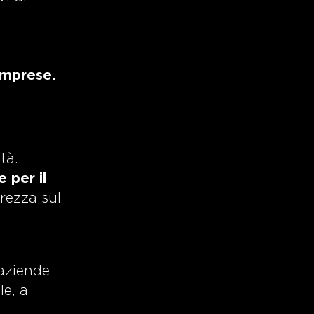
,
imprese.
tà.
 per il
urezza sul
aziende
le, a