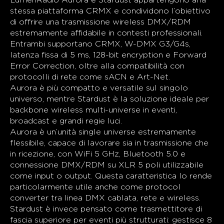
LumenRadio Aurora e Stardust appartengono alla
stessa piattaforma CRMX e condividono l’obiettivo
di offrire una trasmissione wireless DMX/RDM
estremamente affidabile in contesti professionali.
Entrambi supportano CRMX, W-DMX G3/G4s,
latenza fissa di 5 ms, 128-bit encryption e Forward
Error Correction, oltre alla compatibilità con
protocolli di rete come sACN e Art-Net.
Aurora è più compatto e versatile sul singolo
universo, mentre Stardust è la soluzione ideale per
backbone wireless multi-universe in eventi,
broadcast e grandi regie luci.
Aurora è un’unità single universe estremamente
flessibile, capace di lavorare sia in trasmissione che
in ricezione, con WiFi 5 GHz, Bluetooth 5.0 e
connessione DMX/RDM su XLR 5 poli utilizzabile
come input o output. Questa caratteristica lo rende
particolarmente utile anche come protocol
converter tra linea DMX cablata, rete e wireless.
Stardust è invece pensato come trasmettitore di
fascia superiore per eventi più strutturati: gestisce 8