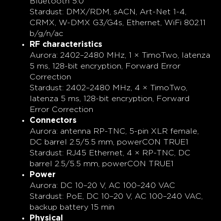
Bluetooth 5.0
Stardust: DMX/RDM, sACN, Art-Net 1-4,
CRMX, W-DMX G3/G4s, Ethernet, WiFi 802.11
b/g/n/ac
RF characteristics
Aurora: 2402–2480 MHz, 1 × TimoTwo, latenza
5 ms, 128-bit encryption, Forward Error
Correction
Stardust: 2402–2480 MHz, 4 × TimoTwo,
latenza 5 ms, 128-bit encryption, Forward
Error Correction
Connectors
Aurora: antenna RP-TNC, 5-pin XLR female,
DC barrel 2.5/5.5 mm, powerCON TRUE1
Stardust: RJ45 Ethernet, 4 × RP-TNC, DC
barrel 2.5/5.5 mm, powerCON TRUE1
Power
Aurora: DC 10–20 V, AC 100–240 VAC
Stardust: PoE, DC 10–20 V, AC 100–240 VAC,
backup battery 15 min
Physical